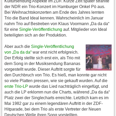
Kultursendung Aspekte im ZDF. Kurze Zeit später strahlte
der NDR ein Trio-Konzert im Hamburger Onkel Pö aus.
Bei Weihnachtskonzerten am Ende des Jahres lernten
Trio die Band Ideal kennen. Wahrscheinlich im Januar
nahm Trio auf Bestreben von Klaus Voormann „Da da da“
für eine
Single-Veröffentlichung
auf. Mitglieder von Ideal
beteiligten sich an der Produktion.
Aber auch die
Single-Veröffentlichung
von „Da da da“
war erst nicht erfolgreich.
Der Erfolg stellte sich erst ein, als Trio mit
dem Song in der Musiksendung Bananas
vorgestellt wurde. Dieser Auftritt sorgte für
den Durchbruch von Trio. Es hieß, man konnte gar nicht
so viele Platten pressen, wie sie gekauft wurden. Auf die
erste Trio-LP
wurde das Lied nachträglich eingefügt, und
auch die LP erklomm nun die Charts, während „Da da da“
Platz zwei der Singlecharts erreichte. Letztlich kam es im
Mai 1982 gar zu einem legendären Auftritt in der ZDF-
Hitparade, bei dem Trio als erste Vertreter der Neuen
Deutschen Welle ihren Song vorstellten.