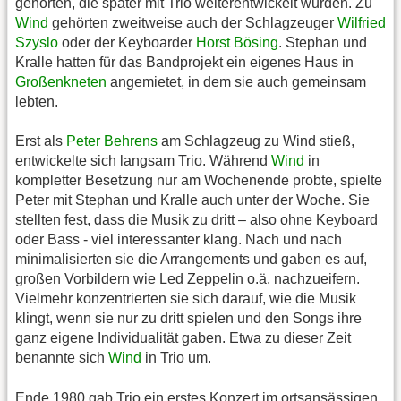
gehörten, die später mit Trio weiterentwickelt wurden. Zu
Wind
gehörten zweitweise auch der Schlagzeuger
Wilfried
Szyslo
oder der Keyboarder
Horst Bösing
. Stephan und
Kralle hatten für das Bandprojekt ein eigenes Haus in
Großenkneten
angemietet, in dem sie auch gemeinsam
lebten.
Erst als
Peter Behrens
am Schlagzeug zu Wind stieß,
entwickelte sich langsam Trio. Während
Wind
in
kompletter Besetzung nur am Wochenende probte, spielte
Peter mit Stephan und Kralle auch unter der Woche. Sie
stellten fest, dass die Musik zu dritt – also ohne Keyboard
oder Bass - viel interessanter klang. Nach und nach
minimalisierten sie die Arrangements und gaben es auf,
großen Vorbildern wie Led Zeppelin o.ä. nachzueifern.
Vielmehr konzentrierten sie sich darauf, wie die Musik
klingt, wenn sie nur zu dritt spielen und den Songs ihre
ganz eigene Individualität gaben. Etwa zu dieser Zeit
benannte sich
Wind
in Trio um.
Ende 1980 gab Trio ein erstes Konzert im ortsansässigen