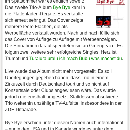
Im Spätsommer war es endlich soweit:
Das zweite Trio-Album
Bye Bye
kam in
die Plattenläden-Regale. Es verkaufte
sich erneut sehr gut. Das Cover zeigte
mehrere leere Flächen, die als
Werbefläche verkauft wurden. Nach und nach füllte sich
das Cover von Auflage zu Auflage mit Werbeanzeigen.
Die Einnahmen darauf spendeten sie an Greenpeace. Es
folgten zwei weitere sehr erfolgreiche Singles: Herz ist
Trumpf und
Turaluraluralu ich mach Bubu was machst du
.
Live wurde das Album nicht mehr vorgestellt. Es soll
Überlegungen gegeben haben, dass Trio in einem
Zirkuszelt durch Deutschland tourt und so nicht auf
Konzertsäle oder Clubs angewiesen wäre. Das wurde
jedoch nie ernsthaft umgesetzt. Stattdessen absolvierte
Trio weiterhin unzählige TV-Auftritte, insbesondere in der
ZDF-Hitparade.
Bye Bye erschien unter diesem Namen auch international
– nur in den USA und in Kanada wurde es unter dem