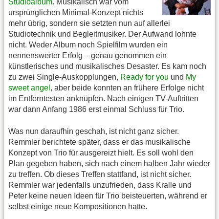
Studioalbum
. Musikalisch war vom
ursprünglichen Minimal-Konzept nichts
mehr übrig, sondern sie setzten nun auf allerlei
Studiotechnik und Begleitmusiker. Der Aufwand lohnte
nicht. Weder Album noch Spielfilm wurden ein
nennenswerter Erfolg – genau genommen ein
künstlerisches und musikalisches Desaster. Es kam noch
zu zwei Single-Auskopplungen,
Ready for you
und
My
sweet angel
, aber beide konnten an frühere Erfolge nicht
im Entferntesten anknüpfen. Nach einigen TV-Auftritten
war dann Anfang 1986 erst einmal Schluss für Trio.
Was nun daraufhin geschah, ist nicht ganz sicher.
Remmler berichtete später, dass er das musikalische
Konzept von Trio für ausgereizt hielt. Es soll wohl den
Plan gegeben haben, sich nach einem halben Jahr wieder
zu treffen. Ob dieses Treffen stattfand, ist nicht sicher.
Remmler war jedenfalls unzufrieden, dass Kralle und
Peter keine neuen Ideen für Trio beisteuerten, während er
selbst einige neue Kompositionen hatte.