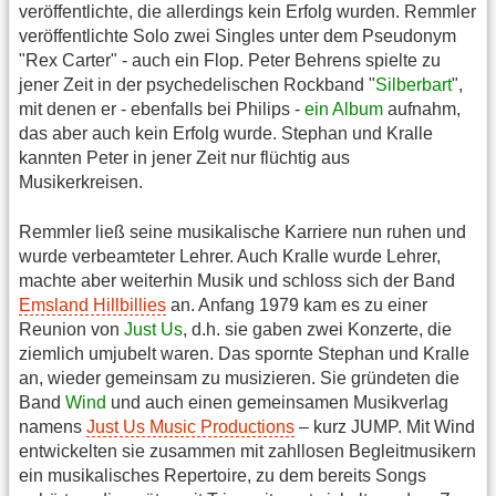
veröffentlichte, die allerdings kein Erfolg wurden. Remmler
veröffentlichte Solo zwei Singles unter dem Pseudonym
"Rex Carter" - auch ein Flop. Peter Behrens spielte zu
jener Zeit in der psychedelischen Rockband "
Silberbart
",
mit denen er - ebenfalls bei Philips -
ein Album
aufnahm,
das aber auch kein Erfolg wurde. Stephan und Kralle
kannten Peter in jener Zeit nur flüchtig aus
Musikerkreisen.
Remmler ließ seine musikalische Karriere nun ruhen und
wurde verbeamteter Lehrer. Auch Kralle wurde Lehrer,
machte aber weiterhin Musik und schloss sich der Band
Emsland Hillbillies
an. Anfang 1979 kam es zu einer
Reunion von
Just Us
, d.h. sie gaben zwei Konzerte, die
ziemlich umjubelt waren. Das spornte Stephan und Kralle
an, wieder gemeinsam zu musizieren. Sie gründeten die
Band
Wind
und auch einen gemeinsamen Musikverlag
namens
Just Us Music Productions
– kurz JUMP. Mit Wind
entwickelten sie zusammen mit zahllosen Begleitmusikern
ein musikalisches Repertoire, zu dem bereits Songs