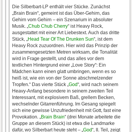
Die Silberbart-LP enthält vier Stücke. Zunächst
„Brain Brain“, gemeint ist das Über-Gehirn, das
Gehirn vom Gehirn – ein Szenarium in absoluter
Musik. „
Chub Chub Cherry
“ ist Heavy Rock,
ausgestattet mit einer Art Liebestext. Auch das dritte
Stück, „
Head Tear Of The Drunken Sun
“, ist dem
Heavy Rock zuzuordnen. Hier wird das Prinzip der
zusammengesetzten Metren wirksam, die Tonalität
wird in Frage gestellt, und das alles vor dem
textlichen Hintergrund einer „Love Story“: Ein
Mädchen kann einen glatt umbringen, wenn es so
heiß ist, wie ein von der Sonne abschmelzender
Tropfen.“ Das vierte Stück „
God
“, wird nach seinem
Heavy-Anfang besondere in seinem zweiten Teil
Interessant, mit explosivem Baß, grellem Becken,
wechselnder Gitarrenführung. Im Gesang spiegelt
sich eine gewisse Unzufriedenheit mit Gott, fast eine
Provokation. „
Brain Brain
“ (drei Monate arbeitete die
Gruppe an diesem Stück) ist etwa die Landmarke
dafür, wo Silberbart heute steht – „
God
“, II. Teil, zeigt