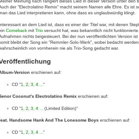
Meiner Meinung nach rangiert dieses Lied in dieser Version unter de
Auch der "Electrolatino Remix" macht seinem Namen alle Ehre. Es ist sc
man das Lied interpretieren kann, ohne dass es unglaubwürdig klingt.
Interessant an dem Lied ist, dass es einer der Titel war, mit denen S
ein
Comeback
mit
Trio
versucht hat, was bekanntlich nicht funktionierte
Aufnahmen nichts beigesteuert. Bei der nun veröffentlichten Version ist 
somit bleibt der Song ein "Remmler-Solo-Werk", wobei bedacht werden
wahrscheinlich von vornherein nie als Trio-Song gedacht war.
Veröffentlichung
Album-Version
erschienen auf:
CD "
1, 2, 3, 4 ...
"
Senor Coconut's Electrolatino Remix
erschienen auf:
CD "
1, 2, 3, 4 ...
(Limited Edition)"
feat. Handsome Hank And The Lonesome Boys
erschienen auf:
CD "
1, 2, 3, 4 ...
"