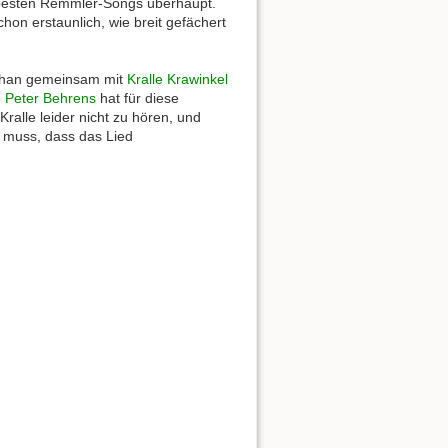
n besten Remmler-Songs überhaupt.
hon erstaunlich, wie breit gefächert
tephan gemeinsam mit
Kralle Krawinkel
.
Peter Behrens
hat für diese
Kralle leider nicht zu hören, und
 muss, dass das Lied