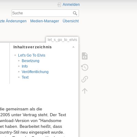
Anmelden
tzte Änderungen
Medien-Manager
Übersicht
let_s_go_to_elvis
Inhaltsverzeichnis
Let's Go To Elvis
Besetzung
Info
Veröffentlichung
Text
 die gemeinsam als die
005 unter Vertrag steht. Der Text
ownload-Version von "Handsome
t haben. Bearbeitet heißt, dass
untry-Stil neu eingespielt wurde.