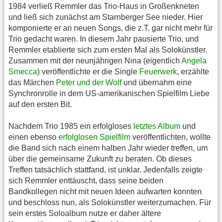
1984 verließ Remmler das Trio-Haus in Großenkneten
und ließ sich zunächst am Starnberger See nieder. Hier
komponierte er an neuen Songs, die z.T. gar nicht mehr für
Trio gedacht waren. In diesem Jahr pausierte Trio, und
Remmler etablierte sich zum ersten Mal als Solokünstler.
Zusammen mit der neunjährigen Nina (eigentlich
Angela
Smecca
) veröffentlichte er die Single
Feuerwerk
, erzählte
das Märchen
Peter und der Wolf
und übernahm eine
Synchronrolle in dem US-amerikanischen Spielfilm Liebe
auf den ersten Bit.
Nachdem Trio 1985 ein erfolgloses
letztes Album
und
einen ebenso
erfolglosen Spielfilm
veröffentlichten, wollte
die Band sich nach einem halben Jahr wieder treffen, um
über die gemeinsame Zukunft zu beraten. Ob dieses
Treffen tatsächlich stattfand, ist unklar. Jedenfalls zeigte
sich Remmler enttäuscht, dass seine beiden
Bandkollegen nicht mit neuen Ideen aufwarten konnten
und beschloss nun, als Solokünstler weiterzumachen. Für
sein erstes Soloalbum nutze er daher ältere