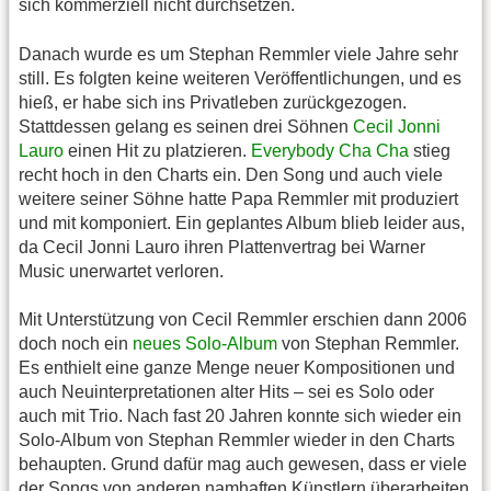
sich kommerziell nicht durchsetzen.
Danach wurde es um Stephan Remmler viele Jahre sehr
still. Es folgten keine weiteren Veröffentlichungen, und es
hieß, er habe sich ins Privatleben zurückgezogen.
Stattdessen gelang es seinen drei Söhnen
Cecil Jonni
Lauro
einen Hit zu platzieren.
Everybody Cha Cha
stieg
recht hoch in den Charts ein. Den Song und auch viele
weitere seiner Söhne hatte Papa Remmler mit produziert
und mit komponiert. Ein geplantes Album blieb leider aus,
da Cecil Jonni Lauro ihren Plattenvertrag bei Warner
Music unerwartet verloren.
Mit Unterstützung von Cecil Remmler erschien dann 2006
doch noch ein
neues Solo-Album
von Stephan Remmler.
Es enthielt eine ganze Menge neuer Kompositionen und
auch Neuinterpretationen alter Hits – sei es Solo oder
auch mit Trio. Nach fast 20 Jahren konnte sich wieder ein
Solo-Album von Stephan Remmler wieder in den Charts
behaupten. Grund dafür mag auch gewesen, dass er viele
der Songs von anderen namhaften Künstlern überarbeiten