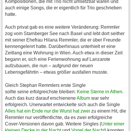
Kompositionen, die mit Trio nicht umsetzbar waren und
auch einige Songs, die er eigentlich für Trio geschrieben
hatte.
Auch privat gab es eine weitere Veränderung: Remmler
zog vom Starnberger See nach Basel und lebt dort seither
mit seiner Ehefrau Hilana Remmler, die er über Freunde
kennengelenrt hatte. Darüberhinaus unterhielt er eine
Zeitlang eine Wohnung in Wien. Auch etwa in dieser Zeit
begann er, sich eine Ferienwohnung auf Lanzarote
aufzubauen, die nun – aufgrund der neuen
Lebensgefährtin – etwas größer ausfallen musste.
Gleich Stephan Remmlers erste Single
sollte seine erfolgreichste bleiben:
Keine Sterne in Athen
.
Auch das kurz darauf erschienene
Album
war sehr
erfolgreich. Unerwartet entwickelte sich auch die Single
Alles hat ein Ende nur die Wurst hat zwei
zu einem Hit, die
Remmler nur veröffentlichte, da es zwei erfolgreiche
Cover-Versionen davon gab. Weitere Singles (
Unter einer
kleinen Decke in der Nacht
und
Vogel der Nacht
) konnten