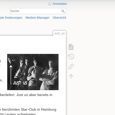
Anmelden
tzte Änderungen
Medien-Manager
Übersicht
just_us
g
r
m,
rliefert. Just us aber bereits in
im berühmten Star-Club in Hamburg.
ht Leuten aufgetreten.