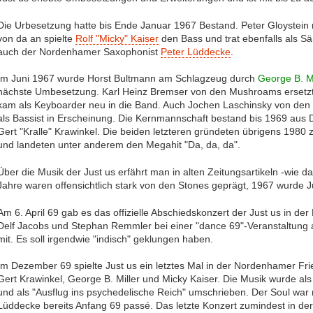
Die Urbesetzung hatte bis Ende Januar 1967 Bestand. Peter Gloystei
von da an spielte
Rolf "Micky" Kaiser
den Bass und trat ebenfalls als S
auch der Nordenhamer Saxophonist
Peter Lüddecke
.
Im Juni 1967 wurde Horst Bultmann am Schlagzeug durch
George B. Mi
nächste Umbesetzung. Karl Heinz Bremser von den Mushroams ersetzt
kam als Keyboarder neu in die Band. Auch Jochen Laschinsky von den 
als Bassist in Erscheinung. Die Kernmannschaft bestand bis 1969 aus
Gert "Kralle" Krawinkel. Die beiden letzteren gründeten übrigens 198
und landeten unter anderem den Megahit "Da, da, da".
Über die Musik der Just us erfährt man in alten Zeitungsartikeln -wie d
Jahre waren offensichtlich stark von den Stones geprägt, 1967 wurde J
Am 6. April 69 gab es das offizielle Abschiedskonzert der Just us in d
Delf Jacobs und Stephan Remmler bei einer "dance 69"-Veranstaltung au
mit. Es soll irgendwie "indisch" geklungen haben.
Im Dezember 69 spielte Just us ein letztes Mal in der Nordenhamer Fr
Gert Krawinkel, George B. Miller und Micky Kaiser. Die Musik wurde a
und als "Ausflug ins psychedelische Reich" umschrieben. Der Soul wa
Lüddecke bereits Anfang 69 passé. Das letzte Konzert zumindest in de