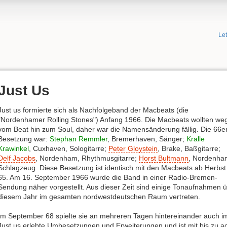
Le
Just Us
Just us formierte sich als Nachfolgeband der Macbeats (die
"Nordenhamer Rolling Stones") Anfang 1966. Die Macbeats wollten we
vom Beat hin zum Soul, daher war die Namensänderung fällig. Die 66e
Besetzung war:
Stephan Remmler
, Bremerhaven, Sänger;
Kralle
Krawinkel
, Cuxhaven, Sologitarre;
Peter Gloystein
, Brake, Baßgitarre;
Delf Jacobs
, Nordenham, Rhythmusgitarre;
Horst Bultmann
, Nordenha
Schlagzeug. Diese Besetzung ist identisch mit den Macbeats ab Herbst
65. Am 16. September 1966 wurde die Band in einer Radio-Bremen-
Sendung näher vorgestellt. Aus dieser Zeit sind einige Tonaufnahmen übe
diesem Jahr im gesamten nordwestdeutschen Raum vertreten.
Im September 68 spielte sie an mehreren Tagen hintereinander auch 
Just us erlebte Umbesetzungen und Erweiterungen und ist mit bis zu ac