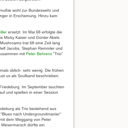
n mußte wohl zur Bundeswehr und
änger in Erscheinung. Hinzu kam
ller
ersetzt. Im Mai 68 erfolgte die
e Micky Kaiser und Günter Abels
Mushroams trat 68 eine Zeit lang
 Delf Jacobs, Stephan Remmler und
0 zusammen mit
Peter Behrens
"Trio"
amals üblich- sehr wenig. Die frühen
ust us als Soulband beschrieben.
er Friedeburg. Im September tauchten
f und spielten in einer Session
iedeburg als Trio bestehend aus
ls "Blues nach Undergroundmanier"
r mit dem Weggang von Peter
r Wesermarsch dürfte ein