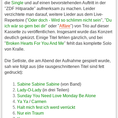
die
Single
und auf einen bevorstehenden Auftritt in der
"ZDF Hitparade" aufmerksam zu machen. Leider
verzichtete man darauf, weitere Lieder aus dem Live-
Repertoire ("
Oder doch - Wird so schlimm nicht sein
", "
Du
ich wär so gern bei dir
" oder "
Affäre
") von Trio auf dieser
Kassette zu veröffentlichen. Insgesamt wurde das Konzert
deutlich gekürzt. Einige Titel fehlen gänzlich, und bei
"
Broken Hearts For You And Me
" fehlt das komplette Solo
von Kralle.
Die Setliste, die am Abend der Aufnahme gespielt wurde,
sah wie folgt aus (die rausgeschnittenen Titel sind fett
gedruckt):
Sabine Sabine Sabine
(von Band)
Lady-O-Lady
(in drei Teilen)
Sunday You Need Love Monday Be Alone
Ya Ya
/
Carmen
Halt mich fest ich werd verrückt
Nur ein Traum