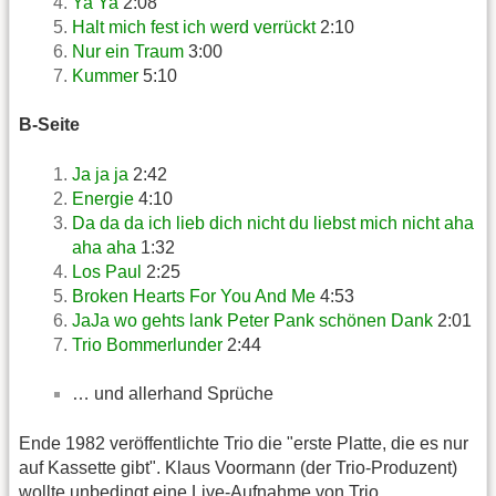
Ya Ya
2:08
Halt mich fest ich werd verrückt
2:10
Nur ein Traum
3:00
Kummer
5:10
B-Seite
Ja ja ja
2:42
Energie
4:10
Da da da ich lieb dich nicht du liebst mich nicht aha
aha aha
1:32
Los Paul
2:25
Broken Hearts For You And Me
4:53
JaJa wo gehts lank Peter Pank schönen Dank
2:01
Trio Bommerlunder
2:44
… und allerhand Sprüche
Ende 1982 veröffentlichte Trio die "erste Platte, die es nur
auf Kassette gibt". Klaus Voormann (der Trio-Produzent)
wollte unbedingt eine Live-Aufnahme von Trio