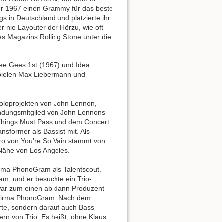
 er 1967 einen Grammy für das beste
ngs in Deutschland und platzierte ihr
nie Layouter der Hörzu, wie oft
s Magazins Rolling Stone unter die
ee Gees 1st (1967) und Idea
e spielen Max Liebermann und
Soloprojekten von John Lennon,
ündungsmitglied von John Lennons
 Things Must Pass und dem Concert
nsformer als Bassist mit. Als
tro von You’re So Vain stammt von
r Nähe von Los Angeles.
firma PhonoGram als Talentscout.
m, und er besuchte ein Trio-
 war zum einen ab dann Produzent
tenfirma PhonoGram. Nach dem
rte, sondern darauf auch Bass
bern von Trio. Es heißt, ohne Klaus