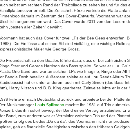
auch selbst am rechten Rand der Titelcollage zu sehen ist und für das
Schallplattencover erhielt. Die Zeitschrift Hörzu vertrieb die Platte anfa
Firmenlogo damals im Zentrum des Cover-Entwurfs. Voormann war aber 
fälschlich angenommen wird. Das Cover wurde 2011 von den Lesern de
zehn „besten aller Zeiten“ gewählt.
Voormann hat auch das Cover für zwei LPs der Bee Gees entworfen: B
(1968). Die Einflüsse auf seinen Stil sind vielfältig; eine wichtige Roll
expressionistische Maler wie George Grosz.
Die Freundschaft zu den Beatles führte dazu, dass er bei zahlreichen 
Ringo Starr und George Harrison den Bass spielte. So war er u. a. Gr
Plastic Ono Band und war an solchen LPs wie Imagine, Ringo oder All
for Bangla Desh beteiligt. Außerdem spielte er auf Lou Reeds Album Tra
Studiobassist hat er unter anderem auch mit Carly Simon (das Bass-In
ihm), Harry Nilsson und B. B. King gearbeitet. Zeitweise lebte er in de
1979 kehrte er nach Deutschland zurück und arbeitete bei der Platten
Der Musikmanager
Louis Spillmann
machte ihn 1981 auf Trio aufmerksa
Konzert, das ihn sofort bewog, der Band einen Vertrag anzubieten. Er
der Band, zum anderen war er Vermittler zwischen Trio und der Plat
großen Erfolg des Liedes „Da da da“, das Voormann nicht nur produzie
spielte, gab es finanzielle Streitigkeiten zwischen den früheren Geldge