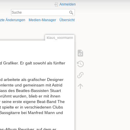
Anmelden
tzte Änderungen
Medien-Manager
Übersicht
klaus_voormann
 Grafiker. Er galt sowohl als fünfter
 arbeitete als grafischer Designer
nenlernte und gemeinsam mit Astrid
Bass des Beatles-Bassisten Stuart
berühmt wurden, blieb er mit ihnen
r seine erste eigene Beat-Band The
 spielte er in verschiedenen Clubs
r Bassgitarre bei Manfred Mann und
les-Album Revolver, auf dem er