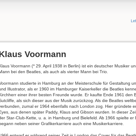
Le
Klaus Voormann
Klaus Voormann (* 29. April 1938 in Berlin) ist ein deutscher Musiker und
Mann bei den Beatles, als auch als vierter Mann bei Trio.
Voormann studierte in Hamburg an der Meisterschule für Gestaltung und
und Illustrator, als er 1960 im Hamburger Kaiserkeller die Beatles ken
Kirchherr einer ihrer besten Freunde wurde. Er kaufte Ende 1961 den 
Sutcliffe, als sich dieser aus der Musik zurückzog. Als die Beatles welt
verbunden, zumal er 1964 ebenfalls nach London zog. Hier gründete e
Eyes, aus denen später Paddy, Klaus and Gibson wurden. In dieser Zeit
der Star-Club-Kette, u. a. in Hamburg und Bielefeld. Ab 1966 spielte e
begann neben seiner Grafikerkarriere auch eine Musikerkarriere.
1966 entwarf er während seiner Zeit in London das Cover für das Beat