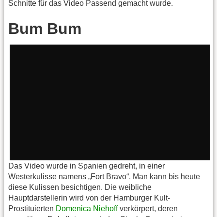
Schnitte für das Video Passend gemacht wurde.
Bum Bum
Das Video wurde in Spanien gedreht, in einer
Westerkulisse namens „Fort Bravo“. Man kann bis heute
diese Kulissen besichtigen. Die weibliche
Hauptdarstellerin wird von der Hamburger Kult-
Prostituierten
Domenica Niehoff
verkörpert, deren