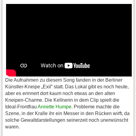
Die Aufnahmen zu diesem Song fanden in der Berliner
Künstler-Kneipe „Exil“ statt. Das Lokal gibt es noch heute,
aber es erinnert dort kaum noch etwas an den alten
Kneipen-Charme. Die Kellnerin in dem Clip spielt die
Ideal-Frontfrau
Annette Humpe
. Probleme machte die
Szene, in der Kralle ihr ein Messer in den Rücken wirft, da
solche Gewaltdarstellungen seinerzeit noch unerwünscht
waren.