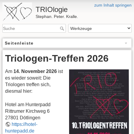
zum Inhalt springen
TRIOlogie
Stephan. Peter. Kralle.
Seitenleiste
Triologen-Treffen 2026
Am
14. November 2026
ist
es wieder soweit: Die
Triologen treffen sich,
diesmal hier:
Hotel am Hunterpadd
Rittrumer Kirchweg 6
27801 Dötlingen
https://hotel-
huntepadd.de