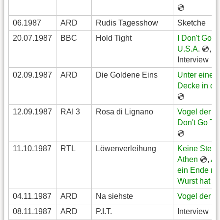
💿
06.1987
ARD
Rudis Tagesshow
Sketche
20.07.1987
BBC
Hold Tight
I Don't Go T
U.S.A
. 💿,
Interview
02.09.1987
ARD
Die Goldene Eins
Unter einer 
Decke in de
💿
12.09.1987
RAI 3
Rosa di Lignano
Vogel der N
Don't Go To
💿
11.10.1987
RTL
Löwenverleihung
Keine Stern
Athen
💿,
Al
ein Ende nu
Wurst hat z
04.11.1987
ARD
Na siehste
Vogel der N
08.11.1987
ARD
P.I.T.
Interview