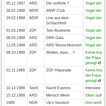
05.12.1987
ARD
Die verflixte 7
Vogel der N
26.02.1988
WDR
WWF-Club
Vogel der N
29.02.1988
WDR
Live aus dem
Vogel der N
Schlachthof
01.03.1988
ZDF
Tele Illustrierte
Vogel der N
08.05.1988
ARD
DRK Gala
Vogel der N
12.05.1988
ARD
ARD Wunschkonzert
Vogel der N
08.10.1988
ZDF
Wetten, dass …?
Keine Angst
der Papa mi
gesagt
💿
02.11.1988
ZDF
ZDF Hitparade
Keine Angst
der Papa mi
gesagt
💿
10.12.1988
Tele5
Nacht Express
Interview
15.12.1988
ARD
Mensch Meier
Oben aufm 
1989
NDR
Up'n Swutsch
Drei weiße