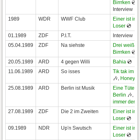
Birrrken
💿,
Interview
1989
WDR
WWF Club
Einer ist im
Loser
💿
01.1989
ZDF
P.I.T.
Interview
05.04.1989
ZDF
Na siehste
Drei weiße
Birrrken
💿
20.05.1989
ARD
4 gegen Willi
Bahia
💿
11.06.1989
ARD
So isses
Tik tak im U
🎶,
Honey L
25.08.1989
ARD
Berlin ist Musik
Eine Tüte Lu
Berlin
🎶,
Ei
immer der L
27.08.1989
ZDF
Die 2 im Zweiten
Einer ist im
Loser
💿
09.1989
NDR
Up'n Swutsch
Einer ist im
Loser
💿