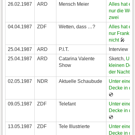
26.02.1987
ARD
Mensch Meier
Alles hat ei
nur die Wurs
zwei
04.04.1987
ZDF
Wetten, dass …?
Alles hat ei
nur Frank El
nicht
🎤
25.04.1987
ARD
P.I.T.
Interview
25.04.1987
ARD
Catarina Valente
Sketch,
Unte
Show
kleinen Dec
der Nacht

02.05.1987
NDR
Aktuelle Schaubude
Unter einer 
Decke in de
💿
09.05.1987
ZDF
Telefant
Unter einer 
Decke in de
💿
13.05.1987
ZDF
Tele Illustrierte
Unter einer 
Decke in de