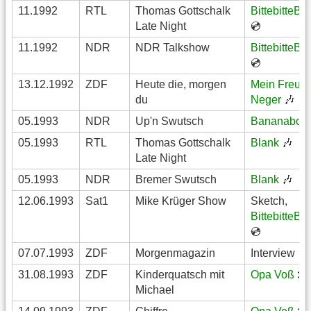
11.1992
RTL
Thomas Gottschalk
BittebitteBa
Late Night
💿
11.1992
NDR
NDR Talkshow
BittebitteBa
💿
13.12.1992
ZDF
Heute die, morgen
Mein Freund
du
Neger
🎶
05.1993
NDR
Up'n Swutsch
Bananaboat
05.1993
RTL
Thomas Gottschalk
Blank
🎶
Late Night
05.1993
NDR
Bremer Swutsch
Blank
🎶
12.06.1993
Sat1
Mike Krüger Show
Sketch,
BittebitteBa
💿
07.07.1993
ZDF
Morgenmagazin
Interview
31.08.1993
ZDF
Kinderquatsch mit
Opa Voß
🎤
Michael