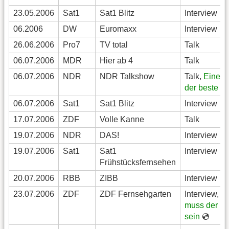
23.05.2006
Sat1
Sat1 Blitz
Interview
06.2006
DW
Euromaxx
Interview
26.06.2006
Pro7
TV total
Talk
06.07.2006
MDR
Hier ab 4
Talk
06.07.2006
NDR
NDR Talkshow
Talk,
Einer 
der beste se
06.07.2006
Sat1
Sat1 Blitz
Interview
17.07.2006
ZDF
Volle Kanne
Talk
19.07.2006
NDR
DAS!
Interview
19.07.2006
Sat1
Sat1
Interview
Frühstücksfernsehen
20.07.2006
RBB
ZIBB
Interview
23.07.2006
ZDF
ZDF Fernsehgarten
Interview,
Ei
muss der be
sein
💿