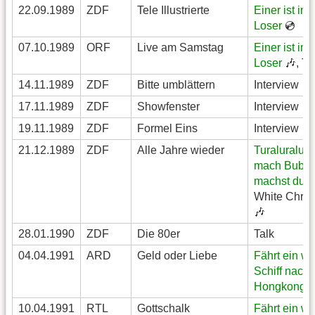
22.09.1989
ZDF
Tele Illustrierte
Einer ist im
Loser
💿
07.10.1989
ORF
Live am Samstag
Einer ist im
Loser
🎶, Ta
14.11.1989
ZDF
Bitte umblättern
Interview
17.11.1989
ZDF
Showfenster
Interview
19.11.1989
ZDF
Formel Eins
Interview
21.12.1989
ZDF
Alle Jahre wieder
Turaluralural
mach Bubu
machst du

White Chris
🎶
28.01.1990
ZDF
Die 80er
Talk
04.04.1991
ARD
Geld oder Liebe
Fährt ein w
Schiff nach
Hongkong

10.04.1991
RTL
Gottschalk
Fährt ein w