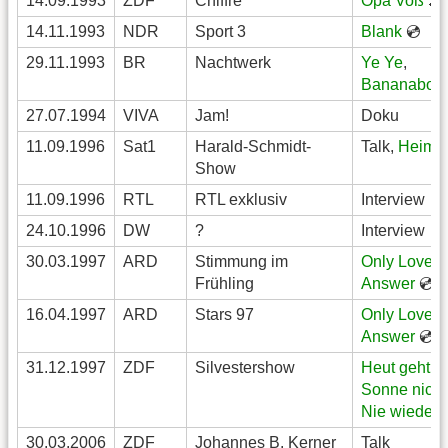
14.09.1993
ZDF
Chiffre
Opa Voß
🎤
14.11.1993
NDR
Sport 3
Blank
💿
29.11.1993
BR
Nachtwerk
Ye Ye
,
Bananaboat
27.07.1994
VIVA
Jam!
Doku
11.09.1996
Sat1
Harald-Schmidt-
Talk,
Heimw
Show
11.09.1996
RTL
RTL exklusiv
Interview
24.10.1996
DW
?
Interview
30.03.1997
ARD
Stimmung im
Only Love I
Frühling
Answer
💿
16.04.1997
ARD
Stars 97
Only Love I
Answer
💿
31.12.1997
ZDF
Silvestershow
Heut geht d
Sonne nicht
Nie wieder 
30.03.2006
ZDF
Johannes B. Kerner
Talk