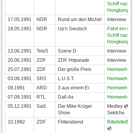
Schiff nach
Hongkong

17.05.1991
NDR
Rund um den Michel
Interview
18.05.1991
NDR
Up'n Swutsch
Fährt ein w
Schiff nach
Hongkong

13.06.1991
Tele5
Szene D
Interview
20.06.1991
ZDF
ZDF Hitparade
Interview
25.07.1991
ZDF
Der große Preis
Heimweh
💿
03.08.1991
SR3
L.U.S.T.
Heimweh
💿
09.1991
ARD
3 aus einem Ei
Heimweh
💿
07.09.1991
RTL
Dall-As
Heimweh
💿
05.12.1991
Sat1
Die Mike Krüger
Medley 💿,
Show
Sektche
10.1992
ZDF
Flitterabend
BittebitteBa
💿