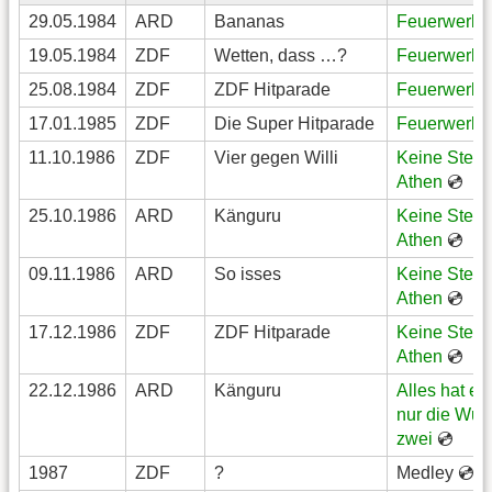
29.05.1984
ARD
Bananas
Feuerwerk

19.05.1984
ZDF
Wetten, dass …?
Feuerwerk

25.08.1984
ZDF
ZDF Hitparade
Feuerwerk

17.01.1985
ZDF
Die Super Hitparade
Feuerwerk

11.10.1986
ZDF
Vier gegen Willi
Keine Stern
Athen
💿
25.10.1986
ARD
Känguru
Keine Stern
Athen
💿
09.11.1986
ARD
So isses
Keine Stern
Athen
💿
17.12.1986
ZDF
ZDF Hitparade
Keine Stern
Athen
💿
22.12.1986
ARD
Känguru
Alles hat ei
nur die Wurs
zwei
💿
1987
ZDF
?
Medley 💿