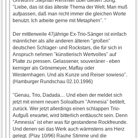
Ohrwurm! Stephan Remmler über diesen Song:
"Liebe, das ist das älteste Thema der Welt. Man muß
aufpassen, daß man nicht immer die gleichen Worte
benutzt. Ich arbeite gerne mit Metaphern". "
Der mittlerweile 47jährige Ex-Trio-Sänger ist einfach
männlicher als alle anderen älteren "großen"
deutschen Schlager- und Rockstars, die für sich in
Anspruch nehmen "künstlerisch Wertvolles" auf
Platte zu pressen. Gelassener, souveräner - eben
kerniger als Grönemeyer, Maffay oder
Westernhagen. Und als Kunze und Reiser sowieso".
(Hamburger Rundschau 02.10.1996)
"Genau, Trio, Dadada… Und eben der meldet sich
jetzt mit einem neuen Soloalbum "Amnesia" betitelt,
zurück. Wer jetzt allerdings einen schlappen Trio-
Aufguß erwartet, wird bitterlich enttäuscht sein. Denn
"Amnesia" ist eher was für gestandene Rockfreunde.
Und denen sei das Werk auch wärmstens ans Herz
gelegt. (Play 10/96) Rauhe Stimme und die