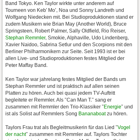
Band Tokyo. Ken Taylor wirkte unter anderem auf
Tourneen von Keb’ Mo’, Noa und Sonny Landreth und
Wolfgang Niedecken mit. Bei Studioproduktionen stand er
zudem Musikern wie Brian May (Another World), Bruce
Springsteen, Robert Palmer, Sally Oldfield, Rio Reiser,
Stephan Remmler
, Smokie, Alphaville, Udo Lindenberg,
Xavier Naidoo, Sabrina Setlur und den Scorpions mit den
Berliner Philharmonikern zur Seite. Seit 1993 ist er bei
allen Live- und Studioproduktionen festes Mitglied der
Peter Maffay Band.
Ken Taylor war jahrelang festes Mitglied der Bands um
Stephan Remmler und ist praktisch auf allen seinen
Platten zu hören. Auch bei quasi jedem TV-Auftritt
begleitete er Remmler. Als "Can Man T." sang er
zusammen mit Remmler den Trio-Klassiker "
Energie
" und
ist als Solist auf Remmlers Song
Bananaboat
zu hören.
Taylors Frau trat als Begleitmusikerin für das Lied "
Vogel
der nacht
" zusammen mit Remmler auf. Taylors Tochter