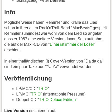
Schlagzeug: Peter Behrens
Info
Möglicherweise haben Remmler und Kralle das Lied
schon in ihrer alten Rock'n'Roll-Band "MacBeats" gespielt.
Remmler zumindest war wohl von dem Lied so angetan,
dass er 1987 eine weitere Version davon Solo aufnahm,
die auf der Maxi-CD von "
Einer ist immer der Loser
"
erschien.
In einer thailändischen (!) Cover-Version von "Da da da"
sind ein paar Take aus "Ya Ya" verwendet worden.
Veröffentlichung
LP/MC/CD "
TRIO
"
LP/MC "
TRIO
" (internationle Pressung)
Doppel-CD "
TRIO Deluxe Edition
"
Live-Version
erschienen auf: