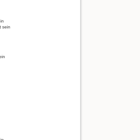
in
t sein
ein
in