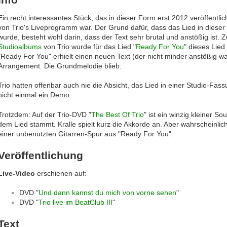
Ein recht interessantes Stück, das in dieser Form erst 2012 veröffentlic
von Trio's Liveprogramm war. Der Grund dafür, dass das Lied in dieser F
wurde, besteht wohl darin, dass der Text sehr brutal und anstößig ist. 
Studioalbums
von Trio wurde für das Lied "
Ready For You
" dieses Lied
"Ready For You" erhielt einen neuen Text (der nicht minder anstößig w
Arrangement. Die Grundmelodie blieb.
Trio hatten offenbar auch nie die Absicht, das Lied in einer Studio-Fassu
nicht einmal ein Demo.
Trotzdem: Auf der Trio-DVD "
The Best Of Trio
" ist ein winzig kleiner S
dem Lied stammt. Kralle spielt kurz die Akkorde an. Aber wahrscheinl
einer unbenutzten Gitarren-Spur aus "Ready For You".
Veröffentlichung
Live-Video
erschienen auf:
DVD "
Und dann kannst du mich von vorne sehen
"
DVD "
Trio live im BeatClub III
"
Text