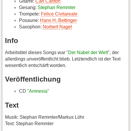
Gitarre:
Carl Carlton
Gesang:
Stephan Remmler
Trompete:
Felice Civitareale
Posaune:
Hans H. Bettinger
Saxophon:
Norbert Nagel
Info
Arbeitstitel dieses Songs war "
Der Nabel der Welt
", der
allerdings unveröffentlicht blieb. Letztendlich ist der Text
wesentlich entschärft worden.
Veröffentlichung
CD "
Amnesia
"
Text
Musik: Stephan Remmler/Markus Löhr
Text: Stephan Remmler