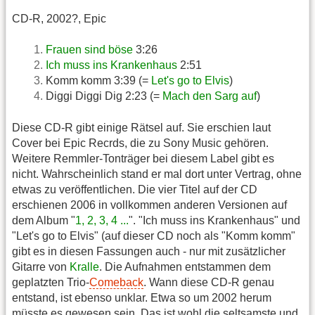
CD-R, 2002?, Epic
Frauen sind böse
3:26
Ich muss ins Krankenhaus
2:51
Komm komm 3:39 (=
Let's go to Elvis
)
Diggi Diggi Dig 2:23 (=
Mach den Sarg auf
)
Diese CD-R gibt einige Rätsel auf. Sie erschien laut
Cover bei Epic Recrds, die zu Sony Music gehören.
Weitere Remmler-Tonträger bei diesem Label gibt es
nicht. Wahrscheinlich stand er mal dort unter Vertrag, ohne
etwas zu veröffentlichen. Die vier Titel auf der CD
erschienen 2006 in vollkommen anderen Versionen auf
dem Album "
1, 2, 3, 4 ...
". "Ich muss ins Krankenhaus" und
"Let's go to Elvis" (auf dieser CD noch als "Komm komm"
gibt es in diesen Fassungen auch - nur mit zusätzlicher
Gitarre von
Kralle
. Die Aufnahmen entstammen dem
geplatzten Trio-
Comeback
. Wann diese CD-R genau
entstand, ist ebenso unklar. Etwa so um 2002 herum
müsste es gewesen sein. Das ist wohl die seltsamste und