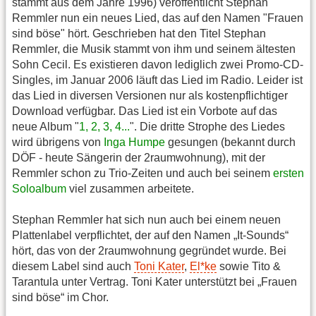
stammt aus dem Jahre 1996) veröffentlicht Stephan
Remmler nun ein neues Lied, das auf den Namen "Frauen
sind böse" hört. Geschrieben hat den Titel Stephan
Remmler, die Musik stammt von ihm und seinem ältesten
Sohn Cecil. Es existieren davon lediglich zwei Promo-CD-
Singles, im Januar 2006 läuft das Lied im Radio. Leider ist
das Lied in diversen Versionen nur als kostenpflichtiger
Download verfügbar. Das Lied ist ein Vorbote auf das
neue Album "
1, 2, 3, 4...
". Die dritte Strophe des Liedes
wird übrigens von
Inga Humpe
gesungen (bekannt durch
DÖF - heute Sängerin der 2raumwohnung), mit der
Remmler schon zu Trio-Zeiten und auch bei seinem
ersten
Soloalbum
viel zusammen arbeitete.
Stephan Remmler hat sich nun auch bei einem neuen
Plattenlabel verpflichtet, der auf den Namen „It-Sounds“
hört, das von der 2raumwohnung gegründet wurde. Bei
diesem Label sind auch
Toni Kater
,
El*ke
sowie Tito &
Tarantula unter Vertrag. Toni Kater unterstützt bei „Frauen
sind böse“ im Chor.