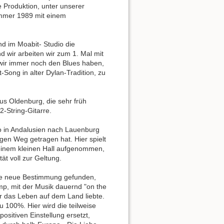
e Produktion, unter unserer
ommer 1989 mit einem
 im Moabit- Studio die
d wir arbeiten wir zum 1. Mal mit
 wir immer noch den Blues haben,
st-Song in alter Dylan-Tradition, zu
us Oldenburg, die sehr früh
2-String-Gitarre.
cio in Andalusien nach Lauenburg
ngen Weg getragen hat. Hier spielt
t einem kleinen Hall aufgenommen,
tät voll zur Geltung.
eine neue Bestimmung gefunden,
mp, mit der Musik dauernd "on the
er das Leben auf dem Land liebte.
 zu 100%. Hier wird die teilweise
sitiven Einstellung ersetzt,