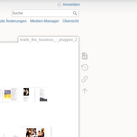
Anmelden
tzte Änderungen
Medien-Manager
Übersicht
kralle_the_hoodoos_-_plugged_2