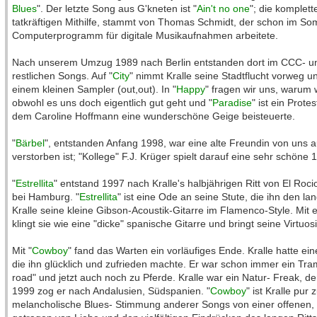
Blues
". Der letzte Song aus G'kneten ist "
Ain't no one
"; die komplett
tatkräftigen Mithilfe, stammt von Thomas Schmidt, der schon im S
Computerprogramm für digitale Musikaufnahmen arbeitete.
Nach unserem Umzug 1989 nach Berlin entstanden dort im CCC- und
restlichen Songs. Auf "
City
" nimmt Kralle seine Stadtflucht vorweg un
einem kleinen Sampler (out,out). In "
Happy
" fragen wir uns, warum
obwohl es uns doch eigentlich gut geht und "
Paradise
" ist ein Prote
dem Caroline Hoffmann eine wunderschöne Geige beisteuerte.
"
Bärbel
", entstanden Anfang 1998, war eine alte Freundin von uns a
verstorben ist; "Kollege" F.J. Krüger spielt darauf eine sehr schöne 1
"
Estrellita
" entstand 1997 nach Kralle's halbjährigen Ritt von El Ro
bei Hamburg. "
Estrellita
" ist eine Ode an seine Stute, die ihn den la
Kralle seine kleine Gibson-Acoustik-Gitarre im Flamenco-Style. Mi
klingt sie wie eine "dicke" spanische Gitarre und bringt seine Virtuosi
Mit "
Cowboy
" fand das Warten ein vorläufiges Ende. Kralle hatte 
die ihn glücklich und zufrieden machte. Er war schon immer ein Tra
road" und jetzt auch noch zu Pferde. Kralle war ein Natur- Freak, d
1999 zog er nach Andalusien, Südspanien. "
Cowboy
" ist Kralle pur
melancholische Blues- Stimmung anderer Songs von einer offenen, po