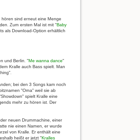
u hören sind erneut eine Menge
den. Zum ersten Mal ist mit "
Baby
ts als Download-Option erhältlich
 und Berlin. "
Me wanna dance
"
 dem Kralle auch Bass spielt. Man
hing".
standen; bei den 3 Songs kam noch
pitznamen "Oma" weil sie ab
 "Showdown" spielt Kralle eine
rgends mehr zu hören ist. Der
it der neuen Drummachine, einer
hatte nie einen Namen, er wurde
zel von Kralle. Er enthält eine
shalb heißt er jetzt "
Kralles