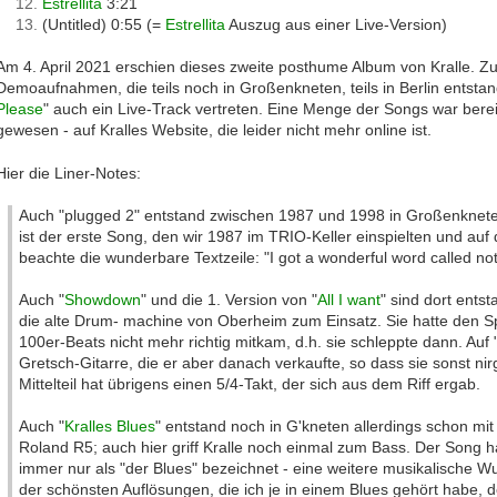
Estrellita
3:21
(Untitled) 0:55 (=
Estrellita
Auszug aus einer Live-Version)
Am 4. April 2021 erschien dieses zweite posthume Album von Kralle. Z
Demoaufnahmen, die teils noch in Großenkneten, teils in Berlin entstan
Please
" auch ein Live-Track vertreten. Eine Menge der Songs war berei
gewesen - auf Kralles Website, die leider nicht mehr online ist.
Hier die Liner-Notes:
Auch "plugged 2" entstand zwischen 1987 und 1998 in Großenkneten
ist der erste Song, den wir 1987 im TRIO-Keller einspielten und auf
beachte die wunderbare Textzeile: "I got a wonderful word called not
Auch "
Showdown
" und die 1. Version von "
All I want
" sind dort ent
die alte Drum- machine von Oberheim zum Einsatz. Sie hatte den S
100er-Beats nicht mehr richtig mitkam, d.h. sie schleppte dann. Auf
Gretsch-Gitarre, die er aber danach verkaufte, so dass sie sonst ni
Mittelteil hat übrigens einen 5/4-Takt, der sich aus dem Riff ergab.
Auch "
Kralles Blues
" entstand noch in G'kneten allerdings schon m
Roland R5; auch hier griff Kralle noch einmal zum Bass. Der Song 
immer nur als "der Blues" bezeichnet - eine weitere musikalische Wur
der schönsten Auflösungen, die ich je in einem Blues gehört habe, de