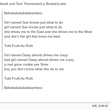
Musik und Text: Penniman/La Bostrie/Lubin
Bebobalubabalabamboo
Girl named Sue knows just what to do
girl named Sue knows just what to do
she drives me to the East and she drives me to the West
and she’s the girl that loves me best
Tutti Frutti Au Rutti
Girl named Daisy almost drives me crazy
bad girl named Daisy almost drives me crazy
a real gone cookie yes Siree
boy you don’t know what she do to me
Tutti Frutti Au Rutti
Bebobalubabalabamboo
tutti_frutti.txt
·