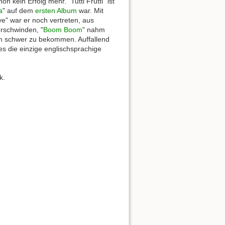
on kein Erfolg mehr. "Tutti Frutti" ist
a
" auf dem
ersten Album
war. Mit
e" war er noch vertreten, aus
erschwinden, "
Boom Boom
" nahm
en schwer zu bekommen. Auffallend
es die einzige englischsprachige
k.