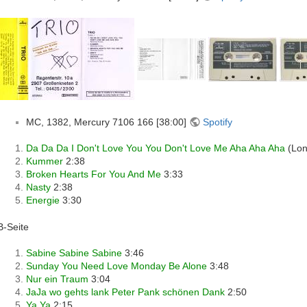
MC, 1382, Mercury 7106 166 [38:00]
Spotify
Da Da Da I Don't Love You You Don't Love Me Aha Aha Aha
(Lon
Kummer
2:38
Broken Hearts For You And Me
3:33
Nasty
2:38
Energie
3:30
B-Seite
Sabine Sabine Sabine
3:46
Sunday You Need Love Monday Be Alone
3:48
Nur ein Traum
3:04
JaJa wo gehts lank Peter Pank schönen Dank
2:50
Ya Ya
2:15