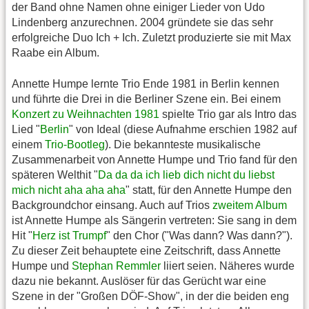
der Band ohne Namen ohne einiger Lieder von Udo
Lindenberg anzurechnen. 2004 gründete sie das sehr
erfolgreiche Duo Ich + Ich. Zuletzt produzierte sie mit Max
Raabe ein Album.
Annette Humpe lernte Trio Ende 1981 in Berlin kennen
und führte die Drei in die Berliner Szene ein. Bei einem
Konzert zu Weihnachten 1981
spielte Trio gar als Intro das
Lied "
Berlin
" von Ideal (diese Aufnahme erschien 1982 auf
einem
Trio-Bootleg
). Die bekannteste musikalische
Zusammenarbeit von Annette Humpe und Trio fand für den
späteren Welthit "
Da da da ich lieb dich nicht du liebst
mich nicht aha aha aha
" statt, für den Annette Humpe den
Backgroundchor einsang. Auch auf Trios
zweitem Album
ist Annette Humpe als Sängerin vertreten: Sie sang in dem
Hit "
Herz ist Trumpf
" den Chor ("Was dann? Was dann?").
Zu dieser Zeit behauptete eine Zeitschrift, dass Annette
Humpe und
Stephan Remmler
liiert seien. Näheres wurde
dazu nie bekannt. Auslöser für das Gerücht war eine
Szene in der "Großen DÖF-Show", in der die beiden eng