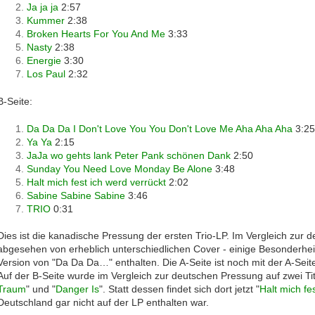
Ja ja ja
2:57
Kummer
2:38
Broken Hearts For You And Me
3:33
Nasty
2:38
Energie
3:30
Los Paul
2:32
B-Seite:
Da Da Da I Don't Love You You Don't Love Me Aha Aha Aha
3:25
Ya Ya
2:15
JaJa wo gehts lank Peter Pank schönen Dank
2:50
Sunday You Need Love Monday Be Alone
3:48
Halt mich fest ich werd verrückt
2:02
Sabine Sabine Sabine
3:46
TRIO
0:31
Dies ist die kanadische Pressung der ersten Trio-LP. Im Vergleich zur 
abgesehen von erheblich unterschiedlichen Cover - einige Besonderheite
Version von "Da Da Da…" enthalten. Die A-Seite ist noch mit der A-Seit
Auf der B-Seite wurde im Vergleich zur deutschen Pressung auf zwei Tite
Traum
" und "
Danger Is
". Statt dessen findet sich dort jetzt "
Halt mich fe
Deutschland gar nicht auf der LP enthalten war.