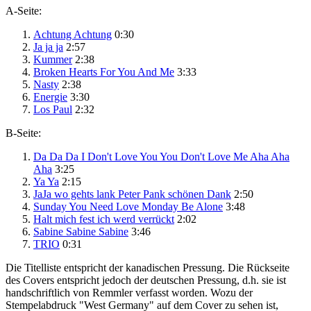
A-Seite:
Achtung Achtung
0:30
Ja ja ja
2:57
Kummer
2:38
Broken Hearts For You And Me
3:33
Nasty
2:38
Energie
3:30
Los Paul
2:32
B-Seite:
Da Da Da I Don't Love You You Don't Love Me Aha Aha
Aha
3:25
Ya Ya
2:15
JaJa wo gehts lank Peter Pank schönen Dank
2:50
Sunday You Need Love Monday Be Alone
3:48
Halt mich fest ich werd verrückt
2:02
Sabine Sabine Sabine
3:46
TRIO
0:31
Die Titelliste entspricht der kanadischen Pressung. Die Rückseite
des Covers entspricht jedoch der deutschen Pressung, d.h. sie ist
handschriftlich von Remmler verfasst worden. Wozu der
Stempelabdruck "West Germany" auf dem Cover zu sehen ist,