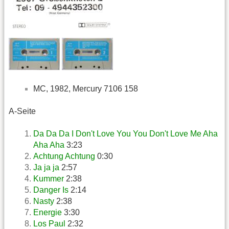
MC, 1982, Mercury 7106 158
A-Seite
Da Da Da I Don't Love You You Don't Love Me Aha
Aha Aha
3:23
Achtung Achtung
0:30
Ja ja ja
2:57
Kummer
2:38
Danger Is
2:14
Nasty
2:38
Energie
3:30
Los Paul
2:32