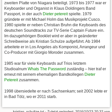
zweiten Platte von Niagara beteiligt. 1973 bis 1977 war er
Keyboarder und Organist in Klaus Doldingers Band
Passport, in der auch
Dieter petereit
spielte. 1979
gründete er mit Michael Holm das Musikprojekt Cusco.
1980 spielte er neben Christian Bruhn die Keyboards des
deutschen Soundtracks zur TV-Serie Captain Future ein.
Im dazugehörigen Booklet wird er aber in geänderter
Schreibweise als Kristian Schulze aufgeführt. Ab 1984
arbeitete er in Los Angeles als Komponist, Arrangeur und
Co-Producer mit Giorgio Moroder zusammen.
1985 war für viele Keyboards auf Trios letztem
Studioalnum
Whats The Password
zuständig – hier traf er
erneut mit seinem ehemaligen Bandkollegen
Dieter
Petereit
zusammen.
1998 übersiedelte er nach Sachsenkam; seit 2002 lebte er
in Bad Tölz, wo er 2011 starb.
kristian_schultze.txt
· Zuletzt geändert:
2016/10/23 20:32
von