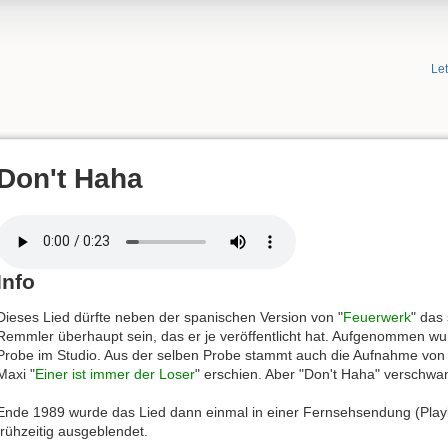
Le
Don't Haha
Info
Dieses Lied dürfte neben der spanischen Version von "
Feuerwerk
" das
Remmler überhaupt sein, das er je veröffentlicht hat. Aufgenommen wu
Probe im Studio. Aus der selben Probe stammt auch die Aufnahme von 
Maxi "
Einer ist immer der Loser
" erschien. Aber "Don't Haha" verschwang
Ende 1989 wurde das Lied dann einmal in einer Fernsehsendung (Playba
frühzeitig ausgeblendet.