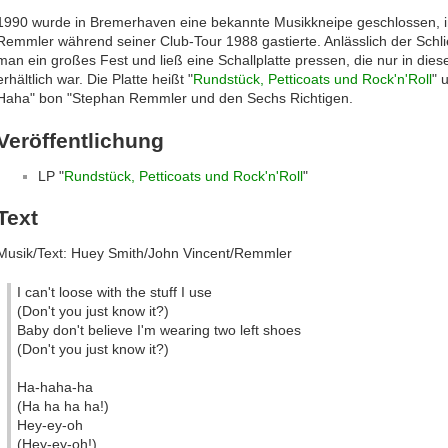
1990 wurde in Bremerhaven eine bekannte Musikkneipe geschlossen, i
Remmler während seiner Club-Tour 1988 gastierte. Anlässlich der Schli
man ein großes Fest und ließ eine Schallplatte pressen, die nur in di
erhältlich war. Die Platte heißt "
Rundstück, Petticoats und Rock'n'Roll
" 
Haha" bon "Stephan Remmler und den Sechs Richtigen.
Veröffentlichung
LP "
Rundstück, Petticoats und Rock'n'Roll
"
Text
Musik/Text: Huey Smith/John Vincent/Remmler
I can't loose with the stuff I use
(Don't you just know it?)
Baby don't believe I'm wearing two left shoes
(Don't you just know it?)
Ha-haha-ha
(Ha ha ha ha!)
Hey-ey-oh
(Hey-ey-oh!)