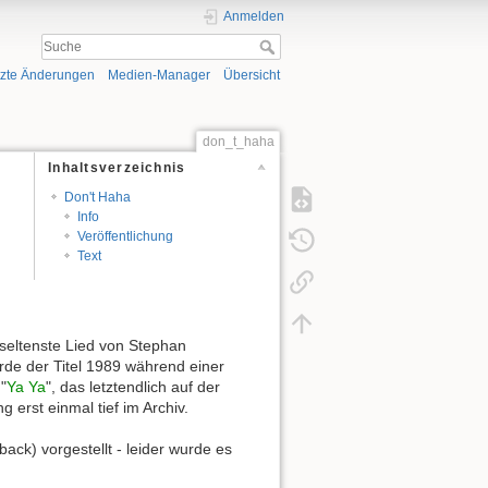
Anmelden
tzte Änderungen
Medien-Manager
Übersicht
don_t_haha
Inhaltsverzeichnis
Don't Haha
Info
Veröffentlichung
Text
 seltenste Lied von Stephan
rde der Titel 1989 während einer
"
Ya Ya
", das letztendlich auf der
 erst einmal tief im Archiv.
ck) vorgestellt - leider wurde es