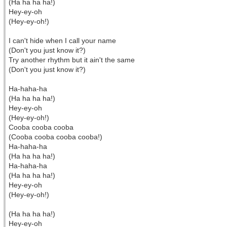
(Ha ha ha ha!)
Hey-ey-oh
(Hey-ey-oh!)
I can't hide when I call your name
(Don't you just know it?)
Try another rhythm but it ain't the same
(Don't you just know it?)
Ha-haha-ha
(Ha ha ha ha!)
Hey-ey-oh
(Hey-ey-oh!)
Cooba cooba cooba
(Cooba cooba cooba cooba!)
Ha-haha-ha
(Ha ha ha ha!)
Ha-haha-ha
(Ha ha ha ha!)
Hey-ey-oh
(Hey-ey-oh!)
(Ha ha ha ha!)
Hey-ey-oh