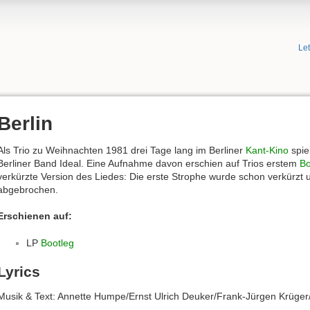
Le
Berlin
Als Trio zu Weihnachten 1981 drei Tage lang im Berliner
Kant-Kino
spie
Berliner Band Ideal. Eine Aufnahme davon erschien auf Trios erstem
Bo
verkürzte Version des Liedes: Die erste Strophe wurde schon verkürzt
abgebrochen.
Erschienen auf:
LP
Bootleg
Lyrics
Musik & Text: Annette Humpe/Ernst Ulrich Deuker/Frank-Jürgen Krüge