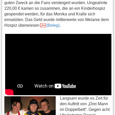
guten Zweck an die Fans versteigert wurden. Ungeahnte
220,00 € kamen so zusammen, die an ein Kinderhospiz
gespendet werden, für das Monika und Kralle sich
einsetzten. Das Geld wurde mittlerweile von Melanie dem
Hospiz überwiesen
(Beleg)
.
Langsam wurde es Zeit für
den Auftritt von „Drei Mann
im Doppelbett“. Gegen acht