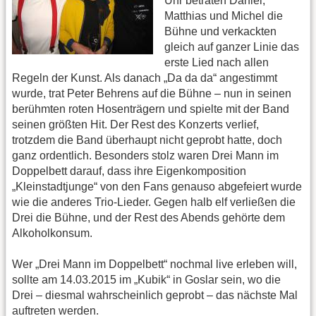
Uhr betraten Daniel,
Matthias und Michel die
Bühne und verkackten
gleich auf ganzer Linie das
erste Lied nach allen
Regeln der Kunst. Als danach „Da da da“ angestimmt
wurde, trat Peter Behrens auf die Bühne – nun in seinen
berühmten roten Hosenträgern und spielte mit der Band
seinen größten Hit. Der Rest des Konzerts verlief,
trotzdem die Band überhaupt nicht geprobt hatte, doch
ganz ordentlich. Besonders stolz waren Drei Mann im
Doppelbett darauf, dass ihre Eigenkomposition
„Kleinstadtjunge“ von den Fans genauso abgefeiert wurde
wie die anderes Trio-Lieder. Gegen halb elf verließen die
Drei die Bühne, und der Rest des Abends gehörte dem
Alkoholkonsum.
Wer „Drei Mann im Doppelbett“ nochmal live erleben will,
sollte am 14.03.2015 im „Kubik“ in Goslar sein, wo die
Drei – diesmal wahrscheinlich geprobt – das nächste Mal
auftreten werden.