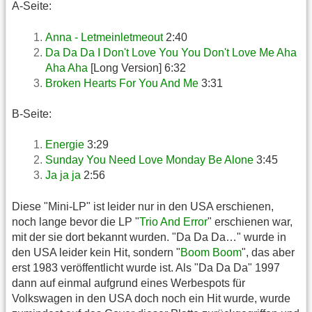
A-Seite:
Anna - Letmeinletmeout
2:40
Da Da Da I Don't Love You You Don't Love Me Aha
Aha Aha
[Long Version] 6:32
Broken Hearts For You And Me
3:31
B-Seite:
Energie
3:29
Sunday You Need Love Monday Be Alone
3:45
Ja ja ja
2:56
Diese "Mini-LP" ist leider nur in den USA erschienen,
noch lange bevor die LP "
Trio And Error
" erschienen war,
mit der sie dort bekannt wurden. "Da Da Da…" wurde in
den USA leider kein Hit, sondern "
Boom Boom
", das aber
erst 1983 veröffentlicht wurde ist. Als "Da Da Da" 1997
dann auf einmal aufgrund eines Werbespots für
Volkswagen in den USA doch noch ein Hit wurde, wurde