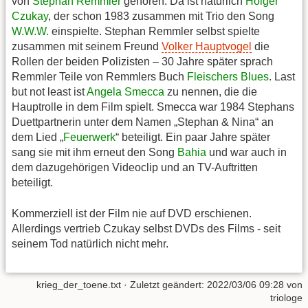
von
Stephan Remmler
gehören. Da ist natürlich
Holger
Czukay
, der schon 1983 zusammen mit Trio den Song
W.W.W.
einspielte. Stephan Remmler selbst spielte
zusammen mit seinem Freund
Volker Hauptvogel
die
Rollen der beiden Polizisten – 30 Jahre später sprach
Remmler Teile von Remmlers Buch
Fleischers Blues
. Last
but not least ist
Angela Smecca
zu nennen, die die
Hauptrolle in dem Film spielt. Smecca war 1984 Stephans
Duettpartnerin unter dem Namen „Stephan & Nina“ an
dem Lied „
Feuerwerk
“ beteiligt. Ein paar Jahre später
sang sie mit ihm erneut den Song
Bahia
und war auch in
dem dazugehörigen Videoclip und an TV-Auftritten
beteiligt.
Kommerziell ist der Film nie auf DVD erschienen.
Allerdings vertrieb Czukay selbst DVDs des Films - seit
seinem Tod natürlich nicht mehr.
krieg_der_toene.txt
· Zuletzt geändert:
2022/03/06 09:28
von
triologe