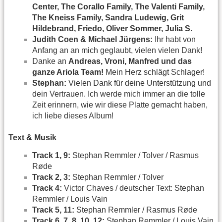
Center, The Corallo Family, The Valenti Family,
The Kneiss Family, Sandra Ludewig, Grit
Hildebrand, Friedo, Oliver Sommer, Julia S.
Judith Coen & Michael Jürgens:
Ihr habt von
Anfang an an mich geglaubt, vielen vielen Dank!
Danke an
Andreas, Vroni, Manfred und das
ganze Ariola Team!
Mein Herz schlägt Schlager!
Stephan:
Vielen Dank für deine Unterstützung und
dein Vertrauen. Ich werde mich immer an die tolle
Zeit erinnern, wie wir diese Platte gemacht haben,
ich liebe dieses Album!
Text & Musik
Track 1, 9:
Stephan Remmler / Tolver / Rasmus
Røde
Track 2, 3:
Stephan Remmler / Tolver
Track 4:
Victor Chaves / deutscher Text: Stephan
Remmler / Louis Vain
Track 5, 11:
Stephan Remmler / Rasmus Røde
Track 6, 7, 8, 10, 12:
Stephan Remmler / Louis Vain