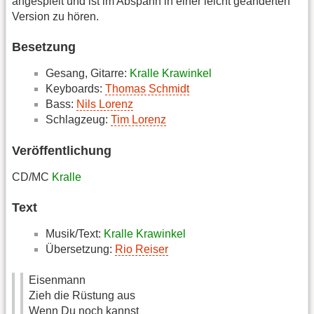
angespielt und ist im Abspann in einer leicht geänderten
Version zu hören.
Besetzung
Gesang, Gitarre:
Kralle Krawinkel
Keyboards:
Thomas Schmidt
Bass:
Nils Lorenz
Schlagzeug:
Tim Lorenz
Veröffentlichung
CD/MC
Kralle
Text
Musik/Text:
Kralle Krawinkel
Übersetzung:
Rio Reiser
Eisenmann
Zieh die Rüstung aus
Wenn Du noch kannst