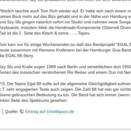
Plötzlich tauchte auch Tom Rich wieder auf. Er hatte sich nach einem mi
keinen Bock mehr auf das Bizz gehabt und in der Nähe von Hamburg e
und Szy-Slo gingen natürlich sofort ins Studio und nahmen neue Song
Keyboards; trotzdem blieb die Handmade-Komponente (Gitarre& Drums)
Zeit ist die 2. Seite des Kitsch & some……-Tapes.
Tom kam nur für einige Wochenenden,so daß das Bandprojekt "EGAL 88" 
heute zusammen mit Klemens Krallmann bei der Hamburger Goa-Band 
die EGAL 88-Story.
Szy-Slo und Kralle zogen 1989 nach Berlin und verwirklichten dort 199
Texten des inzwischen verstorbenen Rio Reiser und einem Duo mit Ne
P.S. Der Name Egal 88 sollte auf die allgemeine Gleichgültigkeit aufm
z.T. sehr engagierten Texte auch zeigen. Die Zahl 88 hat rein gar nichts
Szene gebrauchten Bedeutung zu tun. Die Band hat sich immer (wenn 
linken Seite des Spektrums gesehen.
Quelle:
Eintrag auf ichwillspass.de