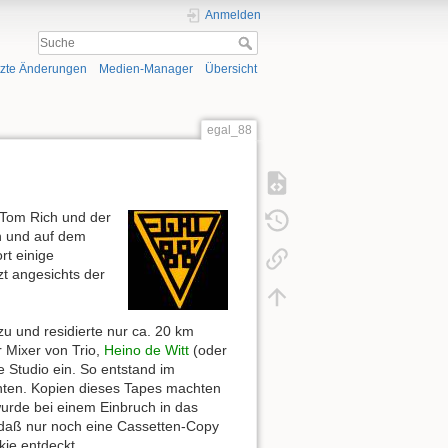
Anmelden
tzte Änderungen
Medien-Manager
Übersicht
egal_88
r Tom Rich und der
en und auf dem
t einige
zt angesichts der
u und residierte nur ca. 20 km
r Mixer von Trio,
Heino de Witt
(oder
 Studio ein. So entstand im
ten. Kopien dieses Tapes machten
urde bei einem Einbruch in das
daß nur noch eine Cassetten-Copy
kie entdeckt.