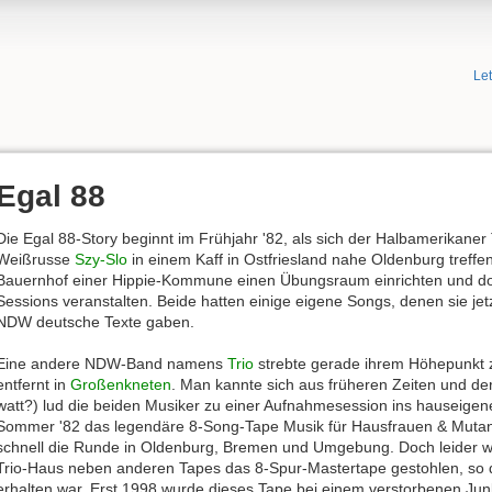
Le
Egal 88
Die Egal 88-Story beginnt im Frühjahr '82, als sich der Halbamerikane
Weißrusse
Szy-Slo
in einem Kaff in Ostfriesland nahe Oldenburg treff
Bauernhof einer Hippie-Kommune einen Übungsraum einrichten und dor
Sessions veranstalten. Beide hatten einige eigene Songs, denen sie jet
NDW deutsche Texte gaben.
Eine andere NDW-Band namens
Trio
strebte gerade ihrem Höhepunkt z
entfernt in
Großenkneten
. Man kannte sich aus früheren Zeiten und de
watt?) lud die beiden Musiker zu einer Aufnahmesession ins hauseigene
Sommer '82 das legendäre 8-Song-Tape Musik für Hausfrauen & Mutan
schnell die Runde in Oldenburg, Bremen und Umgebung. Doch leider w
Trio-Haus neben anderen Tapes das 8-Spur-Mastertape gestohlen, so 
erhalten war. Erst 1998 wurde dieses Tape bei einem verstorbenen Jun