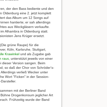
ren, der den Bass bediente und den
n Oldenburg eine 2. jetzt komplett
tert das Album um 12 Songs auf
irnen hantierte; er sah allerdings
chtes aus Weckgläsern verkaufte.
 im Alhambra in Oldenburg statt.
ionisten Jens Krüger ersetzt.
(Die grüne Raupe) für die
r, Köln, Karlsruhe, Stuttgart,
lle Krawinkel
und als Zugabe gab
h raus
, unterstützt jeweils von einer
i dieser Version sangen. Beim
d, so daß der Chor von Schröder's-
llerdings verließ Wecker unter
che Wort "Ficken" in der Session-
Darsteller.
usammen mit der Berliner Band
er Bühne Drogenkonsum jeglicher Art
prach. Frühzeitig wurde der Band