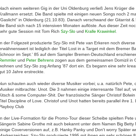
Nach einem weiteren Gig in der Uni Oldenburg verließ Jens Krüger d
Krallmann ersetzt. Die Band spielte mit einigen neuen Songs noch 2 mal
"Gaslicht" in Oldenburg (21.10.83). Danach verschwand der Gitarrist &
die Band sich nach 15 intensiven Monaten auflöste. Aus dieser Zeit noc
sehr gute Session mit Tom Rich
Szy-Slo
und
Kralle Krawinkel
.
In der Folgezeit produzierte Szy-Slo mit Pete van Erkeren noch diverse
erwähnenswert ist lediglich der Titel Lost in a Target mit dem Bremer
Schnoor im Sept.' 85 auf dem Sampler Bremen-Deutschland erschiene
Remmler
und
Peter Behrens
zogen aus dem gemeinsamen Domizil in Gr
wohnen und Szy-Slo zog Anfang '87 dort ein. Es begann eine sehr krea
gut 10 Jahre erstreckte.
Nun schauten auch wieder diverse Musiker vorbei; u.a. natürlich Pete,
Musiker mitbrachte: Unot. Die 3 nahmen einige interresante Titel auf; v
Kitsch & some Computer-Shit. Der französische Sänger Christof Bolwin 
Titel Discipline of Love. Christof und Unot hatten bereits parallel ihre 
Playboy Club
In der Live-Formation für die Promo-Tour dieser Scheibe spielten Pete
Sängerin Sabine Grothe mit auch bekannt unter dem Namen Big Betty M
einige Coverversionen auf, z.B. Hanky Panky und Don't worry Später w
Markenzeichen; Szy-Slo produzierte 1995 mit ihnen ein sehr schönes 