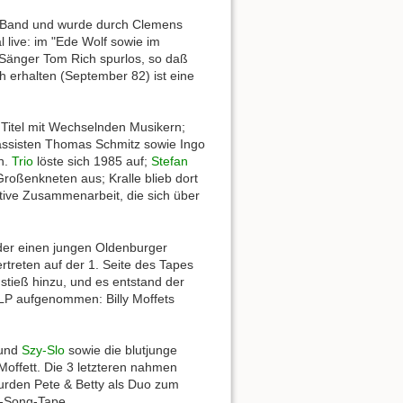
ie Band und wurde durch Clemens
 live: im "Ede Wolf sowie im
 Sänger Tom Rich spurlos, so daß
h erhalten (September 82) ist eine
 Titel mit Wechselnden Musikern;
 Bassisten Thomas Schmitz sowie Ingo
n.
Trio
löste sich 1985 auf;
Stefan
oßenkneten aus; Kralle blieb dort
tive Zusammenarbeit, die sich über
 der einen jungen Oldenburger
ertreten auf der 1. Seite des Tapes
stieß hinzu, und es entstand der
1. LP aufgenommen: Billy Moffets
 und
Szy-Slo
sowie die blutjunge
offett. Die 3 letzteren nahmen
urden Pete & Betty als Duo zum
8-Song-Tape.