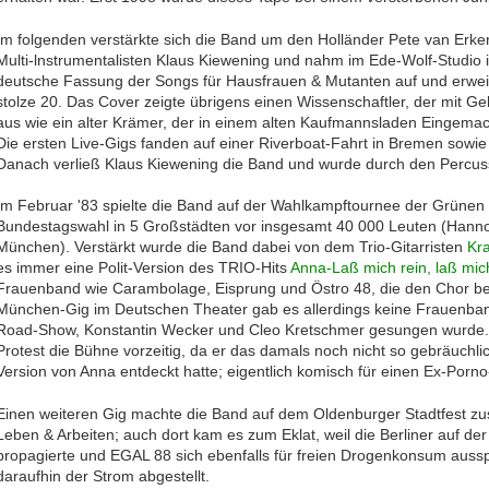
Im folgenden verstärkte sich die Band um den Holländer Pete van Erke
Multi-lnstrumentalisten Klaus Kiewening und nahm im Ede-Wolf-Studio i
deutsche Fassung der Songs für Hausfrauen & Mutanten auf und erwei
stolze 20. Das Cover zeigte übrigens einen Wissenschaftler, der mit Geh
aus wie ein alter Krämer, der in einem alten Kaufmannsladen Eingema
Die ersten Live-Gigs fanden auf einer Riverboat-Fahrt in Bremen sowie
Danach verließ Klaus Kiewening die Band und wurde durch den Percuss
Im Februar '83 spielte die Band auf der Wahlkampftournee der Grünen 
Bundestagswahl in 5 Großstädten vor insgesamt 40 000 Leuten (Hannove
München). Verstärkt wurde die Band dabei von dem Trio-Gitarristen
Kra
es immer eine Polit-Version des TRIO-Hits
Anna-Laß mich rein, laß mic
Frauenband wie Carambolage, Eisprung und Östro 48, die den Chor be
München-Gig im Deutschen Theater gab es allerdings keine Frauenban
Road-Show, Konstantin Wecker und Cleo Kretschmer gesungen wurde. A
Protest die Bühne vorzeitig, da er das damals noch nicht so gebräuchli
Version von Anna entdeckt hatte; eigentlich komisch für einen Ex-Porno-
Einen weiteren Gig machte die Band auf dem Oldenburger Stadtfest z
Leben & Arbeiten; auch dort kam es zum Eklat, weil die Berliner auf d
propagierte und EGAL 88 sich ebenfalls für freien Drogenkonsum auss
daraufhin der Strom abgestellt.