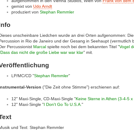
aufgenommen in den Vienna Studios, Wien von
Frank von dem B
gemixt von
Udo Arndt
produziert von
Stephan Remmler
Info
Dieses unscheinbare Liedchen wurde an drei Orten aufgenommen: Die w
Percussion in Rio de Janeiro und der Gesang in Seehaupt (vermutlich
Der Percussionist
Marcal
spielte noch bei dem bekannten Titel "
Vogel d
"
Dass das nicht die große Liebe war war klar
" mit.
Veröffentlichung
LP/MC/CD "
Stephan Remmler
"
Instrumental-Version
("Die Zeit ohne Stimme") erschienen auf:
12" Maxi-Single, CD-Maxi-Single "
Keine Sterne in Athen (3-4-5 x
12" Maxi-Single "
I Don't Go To U.S.A.
"
Text
Musik und Text: Stephan Remmler