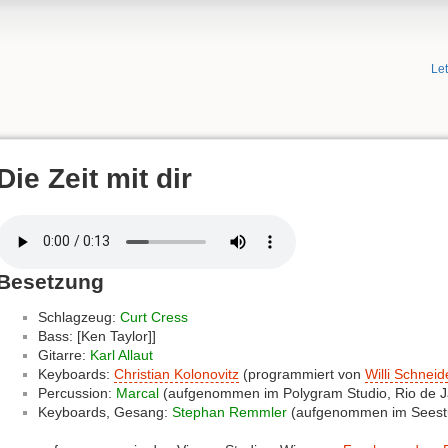
Le
Die Zeit mit dir
Besetzung
Schlagzeug:
Curt Cress
Bass: [Ken Taylor]]
Gitarre:
Karl Allaut
Keyboards:
Christian Kolonovitz
(programmiert von
Willi Schneid
Percussion:
Marcal
(aufgenommen im Polygram Studio, Rio de Ja
Keyboards, Gesang:
Stephan Remmler
(aufgenommen im Seestu