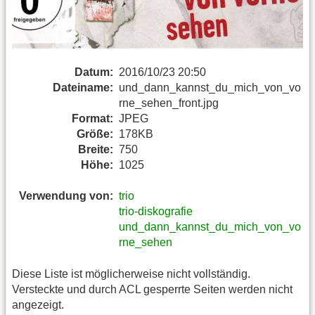
Datum:
2016/10/23 20:50
Dateiname:
und_dann_kannst_du_mich_von_vo
rne_sehen_front.jpg
Format:
JPEG
Größe:
178KB
Breite:
750
Höhe:
1025
Verwendung von:
trio
trio-diskografie
und_dann_kannst_du_mich_von_vo
rne_sehen
Diese Liste ist möglicherweise nicht vollständig.
Versteckte und durch ACL gesperrte Seiten werden nicht
angezeigt.