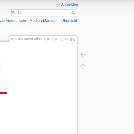
Anmelden
tzte Änderungen
Medien-Manager
Übersicht
wiki:trio:cover:alben:bye_bye_gross.jpg