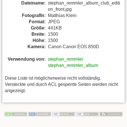
Dateiname:
stephan_remmler_album_club_editi
on_front.jpg
FotografIn:
Matthias Klein
Format:
JPEG
Größe:
441KB
Breite:
1500
Höhe:
1500
Kamera:
Canon Canon EOS 850D
Verwendung von:
stephan_remmler
stephan_remmler_album
Diese Liste ist möglicherweise nicht vollständig.
Versteckte und durch ACL gesperrte Seiten werden nicht
angezeigt.