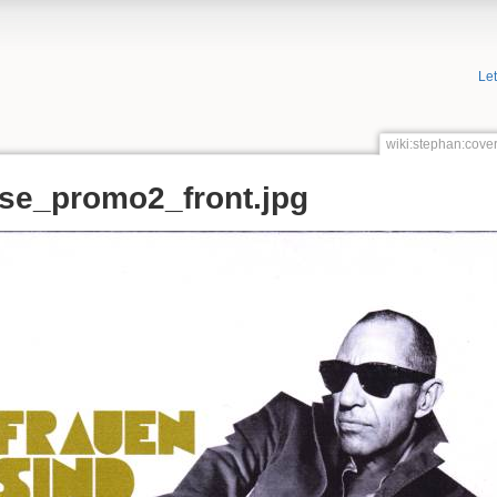
Le
wiki:stephan:cove
se_promo2_front.jpg