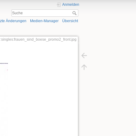
Anmelden
tzte Änderungen
Medien-Manager
Übersicht
r:singles:frauen_sind_boese_promo2_front.jpg