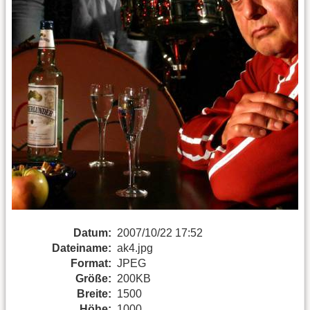
Datum:
2007/10/22 17:52
Dateiname:
ak4.jpg
Format:
JPEG
Größe:
200KB
Breite:
1500
Höhe:
1000