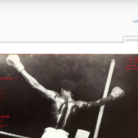
Le
wiki:kr