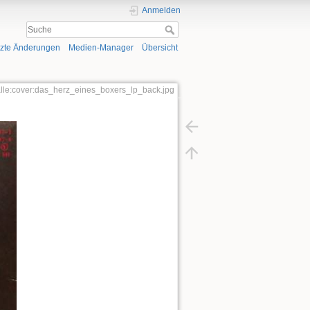
Anmelden
tzte Änderungen
Medien-Manager
Übersicht
alle:cover:das_herz_eines_boxers_lp_back.jpg