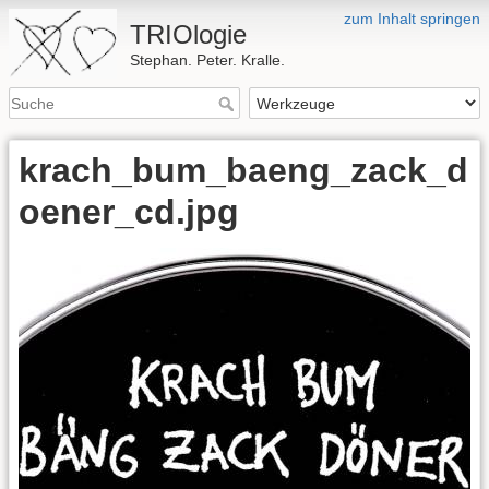
zum Inhalt springen
TRIOlogie
Stephan. Peter. Kralle.
krach_bum_baeng_zack_d
oener_cd.jpg