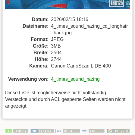
Datum:
2026/02/15 18:16
Dateiname:
4_times_sound_razing_cd_longhair
_back.jpg
Format:
JPEG
Größe:
3MB
Breite:
3504
Höhe:
2744
Kamera:
Canon CanoScan LiDE 400
Verwendung von:
4_times_sound_razing
Diese Liste ist möglicherweise nicht vollständig.
Versteckte und durch ACL gesperrte Seiten werden nicht
angezeigt.