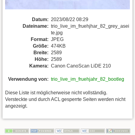
Datum:
2023/08/22 08:29
Dateiname:
trio_live_im_fruehjhar_82_grey_asei
te.jpg
Format:
JPEG
Größe:
474KB
Breite:
2589
Höhe:
2589
Kamera:
Canon CanoScan LiDE 210
Verwendung von:
trio_live_im_fruehjahr_82_bootleg
Diese Liste ist möglicherweise nicht vollständig.
Versteckte und durch ACL gesperrte Seiten werden nicht
angezeigt.