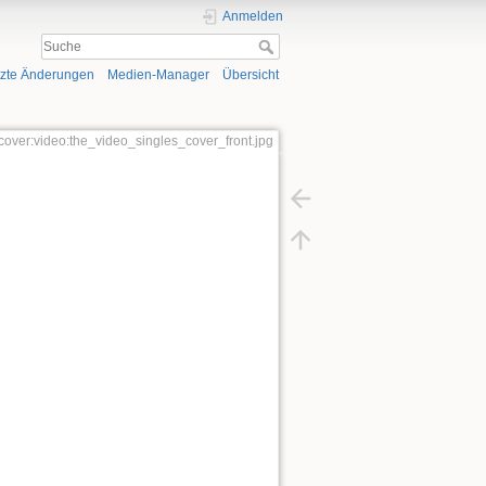
Anmelden
tzte Änderungen
Medien-Manager
Übersicht
o:cover:video:the_video_singles_cover_front.jpg