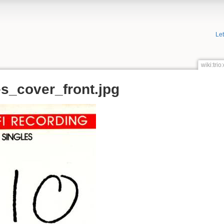
Le
wiki:tri
s_cover_front.jpg