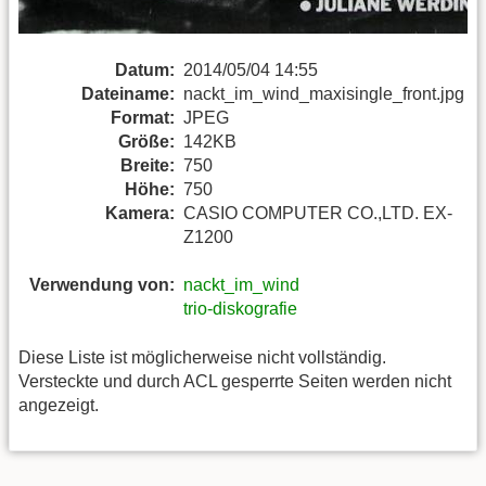
Datum:
2014/05/04 14:55
Dateiname:
nackt_im_wind_maxisingle_front.jpg
Format:
JPEG
Größe:
142KB
Breite:
750
Höhe:
750
Kamera:
CASIO COMPUTER CO.,LTD. EX-
Z1200
Verwendung von:
nackt_im_wind
trio-diskografie
Diese Liste ist möglicherweise nicht vollständig.
Versteckte und durch ACL gesperrte Seiten werden nicht
angezeigt.