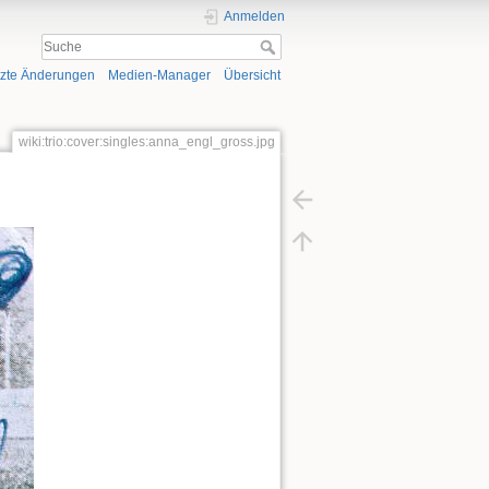
Anmelden
tzte Änderungen
Medien-Manager
Übersicht
wiki:trio:cover:singles:anna_engl_gross.jpg