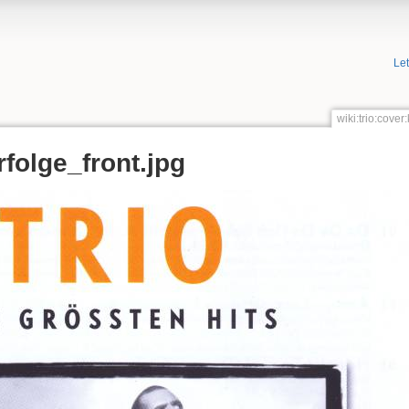
Le
wiki:trio:cove
folge_front.jpg