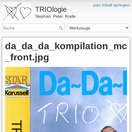
zum Inhalt springen
TRIOlogie
Stephan. Peter. Kralle.
da_da_da_kompilation_mc
_front.jpg