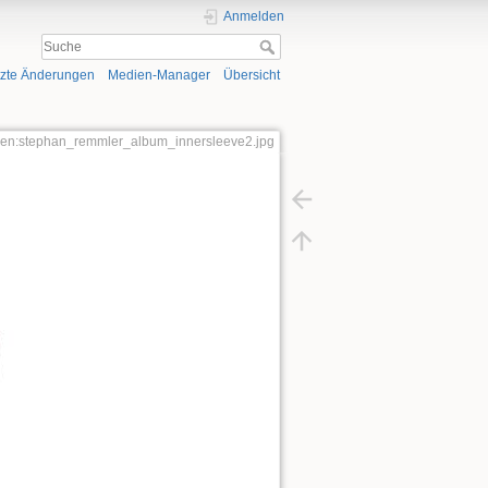
Anmelden
tzte Änderungen
Medien-Manager
Übersicht
lben:stephan_remmler_album_innersleeve2.jpg