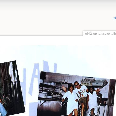
Le
wiki:stephan:cover:a