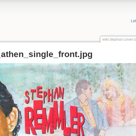
Le
wiki:stephan:cover:
athen_single_front.jpg